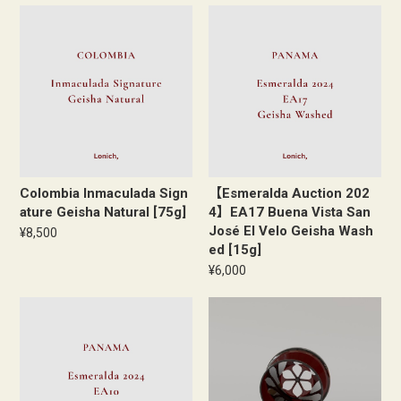
Colombia Inmaculada Sign
【Esmeralda Auction 202
ature Geisha Natural [75g]
4】EA17 Buena Vista San
José El Velo Geisha Wash
¥8,500
ed [15g]
¥6,000