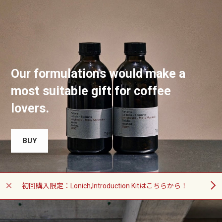
Our formulations would make a
most suitable gift for coffee
BUY
初回購入限定：Lonich,Introduction Kitはこちらから！