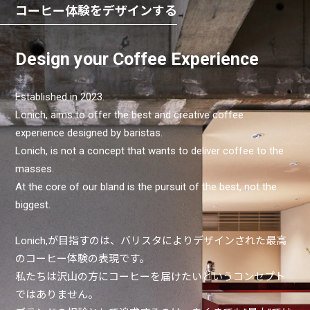
Design your Coffee Experience
Established in 2023.
Lonich, aims to offer the best and creative coffee
experience designed by baristas.
Lonich, is not a concept that wants to deliver coffee to the
masses.
At the core of our bland is the pursuit of the best, not the
biggest.
Lonich,が目指すのは、バリスタによりデザインされた最高
のコーヒー体験の表現です。
私たちは沢山の方にコーヒーを届けたいというコンセプト
ではありません。