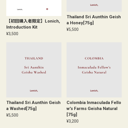
Thailand Sri Aunthin Geish
【初回購入者限定】Lonich,
a Honey[75g]
Introduction Kit
¥5,500
¥3,500
Thailand Sri Aunthin Geish
Colombia Inmaculada Fello
a Washed[75g]
w's Farms Geisha Natural
[75g]
¥5,500
¥3,200