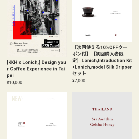
【次回使える10%OFFクー
ポン付】［初回購入者限
定］Lonich,Introduction Kit
[KKH x Lonich,] Design you
+Lonich,model Silk Dripper
r Coffee Experience in Tai
セット
pei
¥7,000
¥10,000