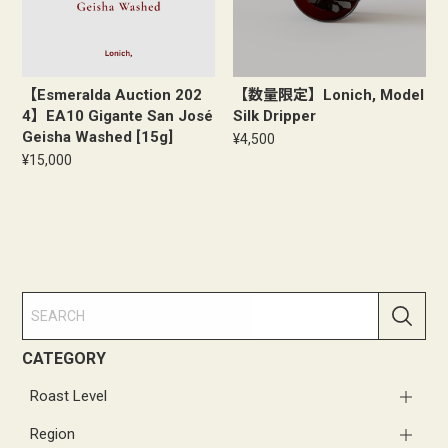
【Esmeralda Auction 202
【数量限定】Lonich, Model
4】EA10 Gigante San José
Silk Dripper
Geisha Washed [15g]
¥4,500
¥15,000
CATEGORY
Roast Level
Region